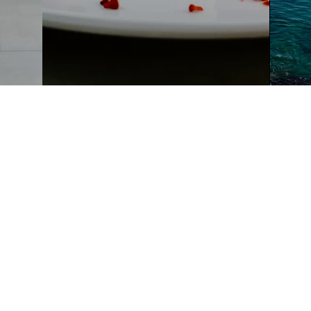
MARİNA24 ÇARŞI'DA
NUTULMAZ ANILAR B