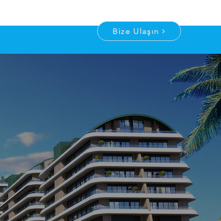
Bize Ulaşın
NDA
YİMİ