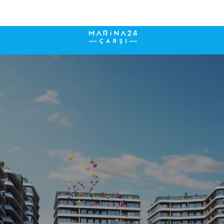
NİZİN KIYISI
 ÇARŞI DENE