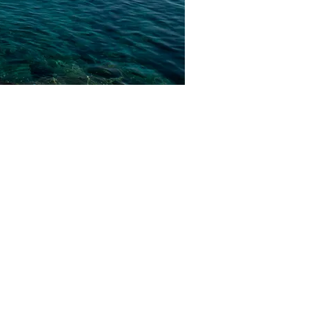
İRİKTİRİN